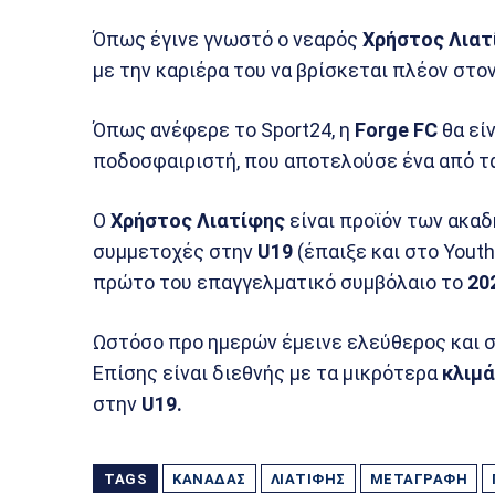
Όπως έγινε γνωστό ο νεαρός
Χρήστος Λιατ
με την καριέρα του να βρίσκεται πλέον στο
Όπως ανέφερε το Sport24, η
Forge FC
θα εί
ποδοσφαιριστή, που αποτελούσε ένα από τ
Ο
Χρήστος Λιατίφης
είναι προϊόν των ακα
συμμετοχές στην
U19
(έπαιξε και στο Youth
πρώτο του επαγγελματικό συμβόλαιο το
20
Ωστόσο προ ημερών έμεινε ελεύθερος και σ
Επίσης είναι διεθνής με τα μικρότερα
κλιμά
στην
U19.
TAGS
ΚΑΝΑΔΆΣ
ΛΙΑΤΊΦΗΣ
ΜΕΤΑΓΡΑΦΉ