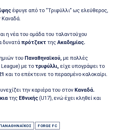
ίφης
έφυγε από το “Τριφύλλι” ως ελεύθερος,
ν Καναδά.
ναι η νέα του ομάδα του ταλαντούχου
α δυνατά
πρότζεκτ
της
Ακαδημίας.
δημιών του
Παναθηναϊκού,
με πολλές
 League) με το
τριφύλλι,
είχε υπογράψει το
21
και το επέκτεινε το περασμένο καλοκαίρι.
υνεχίζει την καριέρα του στον
Καναδά.
κια
της
Εθνικής
(U17), ενώ έχει κληθεί και
ΠΑΝΑΘΗΝΑΪΚΌΣ
FORGE FC