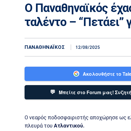
Ο Παναθηναϊκός έχα
ταλέντο – “Πετάει” 
ΠΑΝΑΘΗΝΑΪΚΌΣ
12/08/2025
Ακολουθήστε το Tale
💬
Μπείτε στο Forum μας! Συζητή
Ο νεαρός ποδοσφαιριστής αποχώρησε ως ε
πλευρά του
Ατλαντικού.