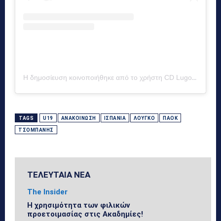
Η δημοσίευση κοινοποιήθηκε από το χρήστη CD Lugo Canteira (@cdlugocanteira)
TAGS
U19
ΑΝΑΚΟΊΝΩΣΗ
ΙΣΠΑΝΊΑ
ΛΟΎΓΚΟ
ΠΑΟΚ
ΤΣΟΜΠΆΝΗΣ
ΤΕΛΕΥΤΑΙΑ ΝΕΑ
The Insider
Η χρησιμότητα των φιλικών
προετοιμασίας στις Ακαδημίες!