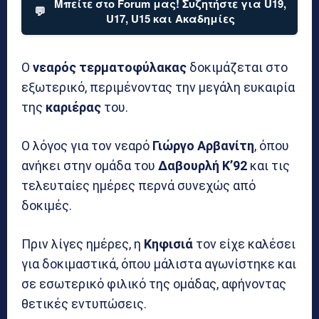
Μπείτε στο Forum μας! Συζητήστε για U19,
💬
U17, U15 και Ακαδημίες
Ο
νεαρός τερματοφύλακας
δοκιμάζεται στο
εξωτερικό, περιμένοντας την μεγάλη ευκαιρία
της
καριέρας
του.
Ο λόγος για τον νεαρό
Γιώργο
Αρβανίτη
, όπου
ανήκει στην ομάδα του
Δαβουρλή Κ’92
και τις
τελευταίες ημέρες περνά συνεχώς από
δοκιμές.
Πριν λίγες ημέρες, η
Κηφισιά
τον είχε καλέσει
για δοκιμαστικά, όπου μάλιστα αγωνίστηκε και
σε εσωτερικό φιλικό της ομάδας, αφήνοντας
θετικές εντυπώσεις.