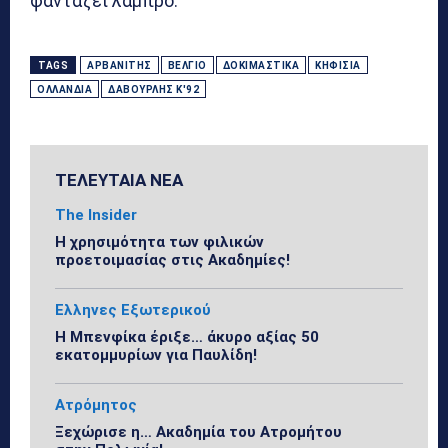
φαντάζει λαμπρό.
TAGS
ΑΡΒΑΝΊΤΗΣ
ΒΈΛΓΙΟ
ΔΟΚΙΜΑΣΤΙΚΆ
ΚΗΦΙΣΙΆ
ΟΛΛΑΝΔΊΑ
ΔΑΒΟΥΡΛΉΣ Κ'92
ΤΕΛΕΥΤΑΙΑ ΝΕΑ
The Insider
Η χρησιμότητα των φιλικών
προετοιμασίας στις Ακαδημίες!
Ελληνες Εξωτερικού
Η Μπενφίκα έριξε… άκυρο αξίας 50
εκατομμυρίων για Παυλίδη!
Ατρόμητος
Ξεχώρισε η… Ακαδημία του Ατρομήτου