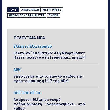
TAGS
ΑΝΑΚΟΊΝΩΣΗ
ΜΕΤΑΓΡΑΦΈΣ
ΝΕΑΡΟΊ ΠΟΔΟΣΦΑΙΡΙΣΤΈΣ
ΠΑΟΚ Β
ΤΕΛΕΥΤΑΙΑ ΝΕΑ
Ελληνες Εξωτερικού
Ελληνικό “αποβατικό” στη Ντόρτμουντ:
Πέντε ταλέντα στη Γερμανική… μηχανή!
ΑΕΚ
Επέστρεψε από το βασικό στάδιο της
προετοιμασίας η U17 της ΑΕΚ!
OFF THE PITCH
Απέραντη θλίψη με νεαρό
ποδοσφαιριστή – Δολοφονήθηκε… από
λάθος!