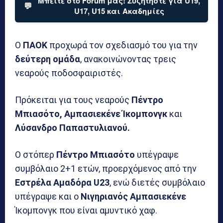
Μπείτε στο Forum μας! Συζητήστε για U19,
💬
U17, U15 και Ακαδημίες
Ο
ΠΑΟΚ
προχωρά τον σχεδιασμό του για την
δεύτερη ομάδα
, ανακοινώνοντας τρεις
νεαρούς ποδοσφαιριστές.
Πρόκειται για τους νεαρούς
Πέντρο
Μπιασότο, Αμπασιεκένε Ίκομπονγκ
και
Λύσανδρο Παπαστυλιανού.
Ο στόπερ
Πέντρο
Μπιασότο
υπέγραψε
συμβόλαιο 2+1 ετών, προερχόμενος από την
Εστρέλα Αμαδόρα
U23
, ενώ διετές συμβόλαιο
υπέγραψε και ο
Νιγηριανός
Αμπασιεκένε
Ίκομπονγκ που είναι αμυντικό χαφ.