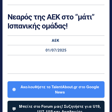
Νεαρός της ΑΕΚ στο “μάτι”
Ισπανικής ομάδας!
ΑΕΚ
01/07/2025
Ακολουθήστε το TalentAbout.gr στο Google
🌐
News
Μπείτε στο Forum μας! Συζητήστε για U19,
💬
U17, U15 και Ακαδημίες