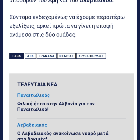
υποδομών του
Άρη
και του
Ολυμπιακού.
Σύντομα ενδεχομένως να έχουμε περαιτέρω
εξελίξεις, αρκεί πρώτα να γίνει η επαφή
ανάμεσα στις δύο ομάδες.
TAGS
ΑΕΚ
ΓΡΑΝΆΔΑ
ΝΕΑΡΌΣ
ΧΡΥΣΌΠΟΥΛΟΣ
ΤΕΛΕΥΤΑΙΑ ΝΕΑ
Παναιτωλικός
Φιλική ήττα στην Αλβανία για τον
Παναιτωλικό!
Λεβαδειακός
Ο Λεβαδειακός ανακοίνωσε νεαρό μετά
από δοκιμές!