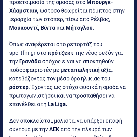
προετοιμασία της ομάδας στο
Μπουργκ-
Χάαμσταιν,
ωστόσο θεωρείται πέμπτος στην
ιεραρχία των στόπερ, πίσω από Ρέλβας,
Μουκουντί, Βίντα
και
Μήτογλου.
Όπως αναφέρεται στο ρεπορτάζ του
sportfm.gr στο
πρότζεκτ
της νέας σεζόν για
την
Γρανάδα
στόχος είναι να αποκτηθούν
ποδοσφαιριστές με
μεταπωλητική
αξία,
κατεβάζοντας τον μέσο όρο ηλικίας του
ρόστερ.
Έχοντας ως στόχο φυσικά η ομάδα να
πρωταγωνιστήσει και να προσπαθήσει να
επανέλθει στη
La Liga.
Δεν αποκλείεται, μάλιστα, να υπάρξει επαφή
σύντομα με την
ΑΕΚ
από την πλευρά των