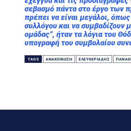
εχέγγυα και τις προδιαγραφές 
σεβασμό πάντα στο έργο των π
πρέπει να είναι μεγάλοι, όπως
συλλόγου και να συμβαδίζουν 
ομάδας”, ήταν τα λόγια του Θ
υπογραφή του συμβολαίου συν
TAGS
ΑΝΑΚΟΊΝΩΣΗ
ΕΛΕΥΘΕΡΙΆΔΗΣ
ΠΑΝΑΘ