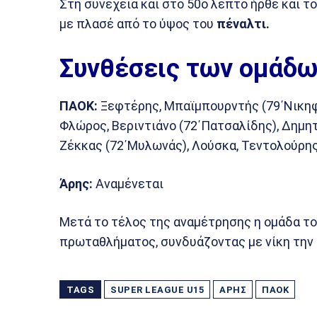
Στη συνέχεια και στο 50ο λεπτό ήρθε και το
με πλασέ από το ύψος του
πέναλτι.
Συνθέσεις των ομάδω
ΠΑΟΚ:
Ξεφτέρης, Μπαϊμπουρντής (79΄Νικηφ
Φλώρος, Βεριντιάνο (72΄Πατσαλίδης), Δημητ
Ζέκκας (72΄Μυλωνάς), Λούσκα, Τεντολούρη
Άρης:
Αναμένεται
Μετά το τέλος της αναμέτρησης η ομάδα τ
πρωταθλήματος, συνδυάζοντας με νίκη την 
TAGS
SUPER LEAGUE U15
ΆΡΗΣ
ΠΑΟΚ