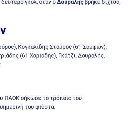
 δεύτερο γκολ, όταν ο
Δουραλής
βρήκε δίχτυα,
ν
όρος), Κογκαλίδης Σταύρος (61΄Σαμψών),
ριάδης (61΄Χαριάδης), Γκάτζι, Δουραλής,
ς
ου ΠΑΟΚ σήκωσε το τρόπαιο του
σημερινή του φιέστα.