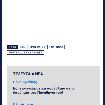
TAGS
ΕΠΟ
ΠΡΌΣΦΥΓΕΣ
ΤΟΥΡΝΟΥΆ
FOOTBALL IS THE ANSWER
ΤΕΛΕΥΤΑΙΑ ΝΕΑ
ΠαναθηναΪκός
Έξι επαγγελματικά συμβόλαια στην
Ακαδημία του Παναθηναϊκού!
Ολυμπιακός