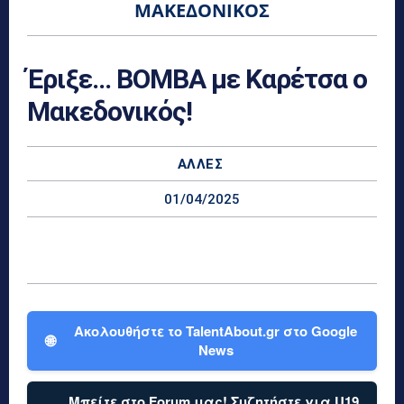
ΜΑΚΕΔΟΝΙΚΌΣ
Έριξε… ΒΟΜΒΑ με Καρέτσα ο
Μακεδονικός!
ΆΛΛΕΣ
01/04/2025
Ακολουθήστε το TalentAbout.gr στο Google
🌐
News
Μπείτε στο Forum μας! Συζητήστε για U19,