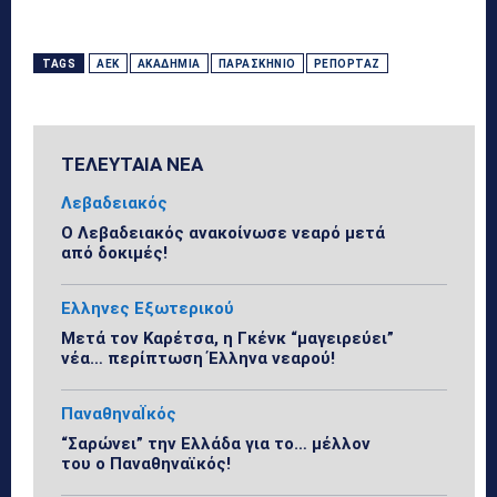
TAGS
ΑΕΚ
ΑΚΑΔΗΜΊΑ
ΠΑΡΑΣΚΉΝΙΟ
ΡΕΠΟΡΤΆΖ
ΤΕΛΕΥΤΑΙΑ ΝΕΑ
Λεβαδειακός
Ο Λεβαδειακός ανακοίνωσε νεαρό μετά
από δοκιμές!
Ελληνες Εξωτερικού
Μετά τον Καρέτσα, η Γκένκ “μαγειρεύει”
νέα… περίπτωση Έλληνα νεαρού!
ΠαναθηναΪκός
“Σαρώνει” την Ελλάδα για το… μέλλον
του ο Παναθηναϊκός!