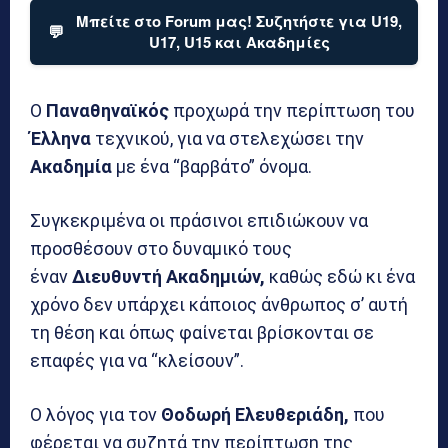
Μπείτε στο Forum μας! Συζητήστε για U19,
💬
U17, U15 και Ακαδημίες
Ο
Παναθηναϊκός
προχωρά την περίπτωση του
Έλληνα
τεχνικού, για να στελεχώσει την
Ακαδημία
με ένα “βαρβάτο” όνομα.
Συγκεκριμένα οι πράσινοι επιδιώκουν να
προσθέσουν στο δυναμικό τους
έναν
Διευθυντή Ακαδημιών,
καθώς εδώ κι ένα
χρόνο δεν υπάρχει κάποιος άνθρωπος σ’ αυτή
τη θέση και όπως φαίνεται βρίσκονται σε
επαφές για να “κλείσουν”.
Ο λόγος για τον
Θοδωρή Ελευθεριάδη,
που
φέρεται να συζητά την περίπτωση της