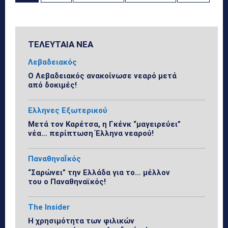
ΤΕΛΕΥΤΑΙΑ ΝΕΑ
Λεβαδειακός
Ο Λεβαδειακός ανακοίνωσε νεαρό μετά
από δοκιμές!
Ελληνες Εξωτερικού
Μετά τον Καρέτσα, η Γκένκ “μαγειρεύει”
νέα… περίπτωση Έλληνα νεαρού!
ΠαναθηναΪκός
“Σαρώνει” την Ελλάδα για το… μέλλον
του ο Παναθηναϊκός!
The Insider
Η χρησιμότητα των φιλικών