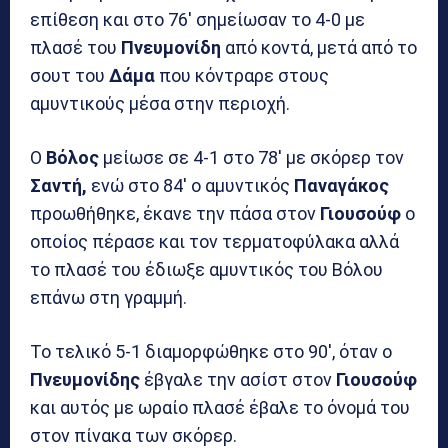
επίθεση και στο 76′ σημείωσαν το 4-0 με
πλασέ του
Πνευμονίδη
από κοντά, μετά από το
σουτ του
Δάμα
που κόντραρε στους
αμυντικούς μέσα στην περιοχή.
Ο
Βόλος
μείωσε σε 4-1 στο 78′ με σκόρερ τον
Σαντή,
ενώ στο 84′ ο αμυντικός
Παναγάκος
προωθήθηκε, έκανε την πάσα στον
Γιουσούφ
ο
οποίος πέρασε και τον τερματοφύλακα αλλά
το πλασέ του έδιωξε αμυντικός του Βόλου
επάνω στη γραμμή.
Το τελικό 5-1 διαμορφώθηκε στο 90′, όταν ο
Πνευμονίδης
έβγαλε την ασίστ στον
Γιουσούφ
και αυτός με ωραίο πλασέ έβαλε το όνομά του
στον πίνακα των σκόρερ.