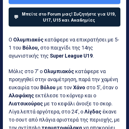
Μπείτε στο Forum μας! Συζητήστε για U19,
💬
U17, U15 και Ακαδημίες
Ο
Ολυμπιακός
κατάφερε να επικρατήσει με 5-
1 του
Βόλου,
στο παιχνίδι της 14ης
αγωνιστικής της
Super League U19
.
Μόλις στο 7′ ο
Ολυμπιακός
κατάφερε να
προηγηθεί στην αναμέτρηση, παρά την χαμένη
ευκαιρία του
Βόλου
με τον
Χάνο
στο 5′, όταν ο
Αλαφάκης
εκτέλεσε το κόρνερ και ο
Λιατσικούρας
με το κεφάλι άνοιξε το σκορ.
Λίγα λεπτά αργότερα, στο 24′, ο
Λίγδας
έκανε
το σουτ από πλάγια αριστερά της περιοχής, με
τον αντίπαλο
τερματοφύλακα
να αποκρούει,