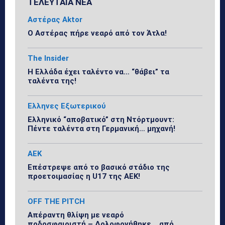
ΤΕΛΕΥΤΑΙΑ ΝΕΑ
Αστέρας Aktor
Ο Αστέρας πήρε νεαρό από τον Άτλα!
The Insider
Η Ελλάδα έχει ταλέντο να… “θάβει” τα
ταλέντα της!
Ελληνες Εξωτερικού
Ελληνικό “αποβατικό” στη Ντόρτμουντ:
Πέντε ταλέντα στη Γερμανική… μηχανή!
ΑΕΚ
Επέστρεψε από το βασικό στάδιο της
προετοιμασίας η U17 της ΑΕΚ!
OFF THE PITCH
Απέραντη θλίψη με νεαρό
ποδοσφαιριστή – Δολοφονήθηκε… από