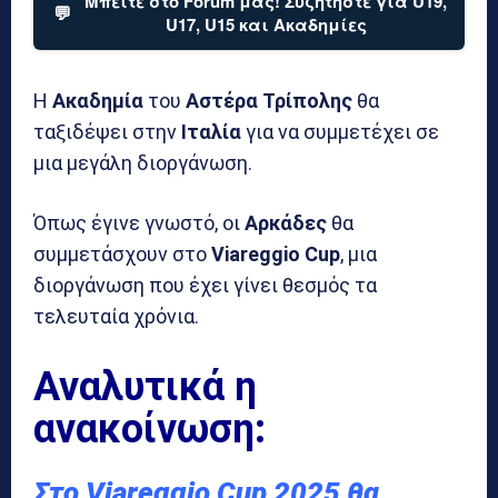
Μπείτε στο Forum μας! Συζητήστε για U19,
💬
U17, U15 και Ακαδημίες
Η
Ακαδημία
του
Αστέρα Τρίπολης
θα
ταξιδέψει στην
Ιταλία
για να συμμετέχει σε
μια μεγάλη διοργάνωση.
Όπως έγινε γνωστό, οι
Αρκάδες
θα
συμμετάσχουν στο
Viareggio Cup
, μια
διοργάνωση που έχει γίνει θεσμός τα
τελευταία χρόνια.
Αναλυτικά η
ανακοίνωση:
Στο Viareggio Cup 2025 θα