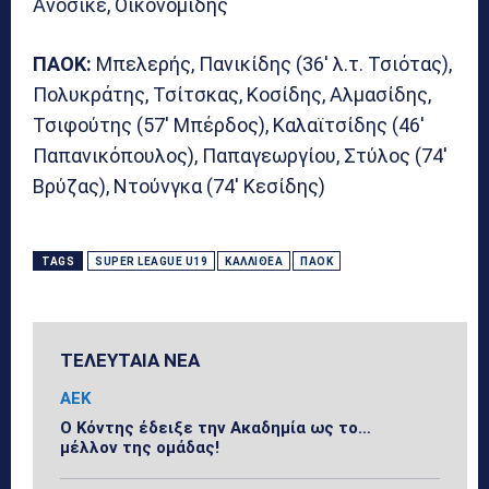
Ανοσίκε, Οικονομίδης
ΠΑΟΚ:
Μπελερής, Πανικίδης (36′ λ.τ. Τσιότας),
Πολυκράτης, Τσίτσκας, Κοσίδης, Αλμασίδης,
Τσιφούτης (57′ Μπέρδος), Καλαϊτσίδης (46′
Παπανικόπουλος), Παπαγεωργίου, Στύλος (74′
Βρύζας), Ντούνγκα (74′ Κεσίδης)
TAGS
SUPER LEAGUE U19
ΚΑΛΛΙΘΈΑ
ΠΑΟΚ
ΤΕΛΕΥΤΑΙΑ ΝΕΑ
ΑΕΚ
Ο Κόντης έδειξε την Ακαδημία ως το…
μέλλον της ομάδας!