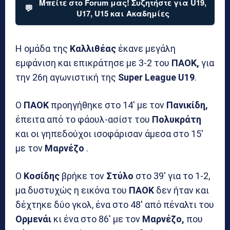
Μπείτε στο Forum μας! Συζητήστε για U19,
💬
U17, U15 και Ακαδημίες
Η ομάδα της
Καλλιθέας
έκανε μεγάλη
εμφάνιση και επικράτησε με 3-2 του
ΠΑΟΚ,
για
την 26η αγωνιστική της
Super League U19
.
Ο
ΠΑΟΚ
προηγήθηκε στο 14′ με τον
Πανικίδη,
έπειτα από το φάουλ-ασίστ του
Πολυκράτη
και οι γηπεδούχοι ισοφάρισαν άμεσα στο 15′
με τον
Μαρνέζο
.
Ο
Κοσίδης
βρήκε τον
Στύλο
στο 39′ για το 1-2,
μα δυστυχώς η εικόνα του
ΠΑΟΚ
δεν ήταν και
δέχτηκε δύο γκολ, ένα στο 48′ από πέναλτι του
Ορμενάι
κι ένα στο 86′ με τον
Μαρνέζο,
που