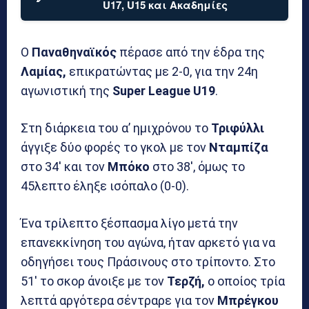
U17, U15 και Ακαδημίες
Ο
Παναθηναϊκός
πέρασε από την έδρα της
Λαμίας,
επικρατώντας με 2-0, για την 24η
αγωνιστική της
Super League U19
.
Στη διάρκεια του α’ ημιχρόνου το
Τριφύλλι
άγγιξε δύο φορές το γκολ με τον
Νταμπίζα
στο 34′ και τον
Μπόκο
στο 38′, όμως το
45λεπτο έληξε ισόπαλο (0-0).
Ένα τρίλεπτο ξέσπασμα λίγο μετά την
επανεκκίνηση του αγώνα, ήταν αρκετό για να
οδηγήσει τους Πράσινους στο τρίποντο. Στο
51′ το σκορ άνοιξε με τον
Τερζή,
ο οποίος τρία
λεπτά αργότερα σέντραρε για τον
Μπρέγκου