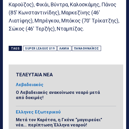
Καρούζος), Φικάι, Βύντρα, Καλοσκάμης, Πάνος
(85′ Κωνσταντινίδης), Μαρκεζίνης (46′
Λιατίφης), Μπρέγκου, Μπόκος (70′ Τρίκατζης),
Σώκος (46′ Τερζής), Νταμπίζας.
TAGS
SUPER LEAGUE U19
ΛΑΜΊΑ
ΠΑΝΑΘΗΝΑΪΚΌΣ
ΤΕΛΕΥΤΑΙΑ ΝΕΑ
Λεβαδειακός
Ο Λεβαδειακός ανακοίνωσε νεαρό μετά
από δοκιμές!
Ελληνες Εξωτερικού
Μετά τον Καρέτσα, η Γκένκ “μαγειρεύει”
νέα… περίπτωση Έλληνα νεαρού!