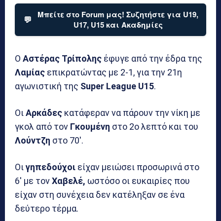
Μπείτε στο Forum μας! Συζητήστε για U19,
💬
U17, U15 και Ακαδημίες
Ο
Αστέρας Τρίπολης
έφυγε από την έδρα της
Λαμίας
επικρατώντας με 2-1, για την 21η
αγωνιστική της
Super League U15
.
Οι
Αρκάδες
κατάφεραν να πάρουν την νίκη με
γκολ από τον
Γκουμένη
στο 2ο λεπτό και του
Λούντζη
στο 70′.
Οι
γηπεδούχοι
είχαν μειώσει προσωρινά στο
6′ με τον
Χαβελέ,
ωστόσο οι ευκαιρίες που
είχαν στη συνέχεια δεν κατέληξαν σε ένα
δεύτερο τέρμα.