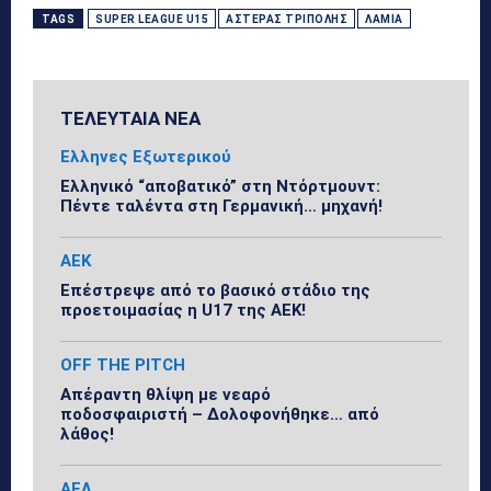
TAGS
SUPER LEAGUE U15
ΑΣΤΈΡΑΣ ΤΡΊΠΟΛΗΣ
ΛΑΜΊΑ
ΤΕΛΕΥΤΑΙΑ ΝΕΑ
Ελληνες Εξωτερικού
Ελληνικό “αποβατικό” στη Ντόρτμουντ:
Πέντε ταλέντα στη Γερμανική… μηχανή!
ΑΕΚ
Επέστρεψε από το βασικό στάδιο της
προετοιμασίας η U17 της ΑΕΚ!
OFF THE PITCH
Απέραντη θλίψη με νεαρό
ποδοσφαιριστή – Δολοφονήθηκε… από
λάθος!
ΑΕΛ