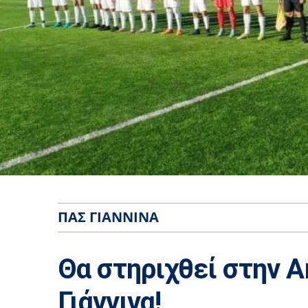
ΠΑΣ ΓΙΆΝΝΙΝΑ
Θα στηριχθεί στην Α
Γιάννινα!