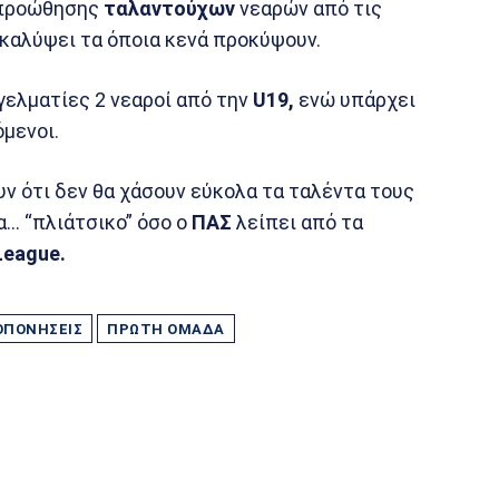
 προώθησης
ταλαντούχων
νεαρών από τις
καλύψει τα όποια κενά προκύψουν.
γελματίες 2 νεαροί από την
U19,
ενώ υπάρχει
μενοι.
 ότι δεν θα χάσουν εύκολα τα ταλέντα τους
α… “πλιάτσικο” όσο ο
ΠΑΣ
λείπει από τα
League.
ΟΠΟΝΉΣΕΙΣ
ΠΡΏΤΗ ΟΜΆΔΑ