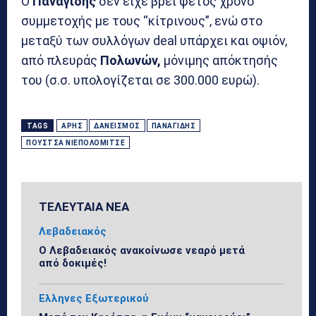
Ο
Παναγίδης
δεν είχε βρει φέτος χρόνο
συμμετοχής με τους “κίτρινους”, ενώ στο
μεταξύ των συλλόγων deal υπάρχει και οψιόν,
από πλευράς
Πολωνών,
μόνιμης απόκτησής
του (σ.σ. υπολογίζεται σε 300.000 ευρώ).
TAGS
ΆΡΗΣ
ΔΑΝΕΙΣΜΌΣ
ΠΑΝΑΓΊΔΗΣ
ΠΟΎΣΤΣΑ ΝΙΕΠΟΛΌΜΙΤΣΕ
ΤΕΛΕΥΤΑΙΑ ΝΕΑ
Λεβαδειακός
Ο Λεβαδειακός ανακοίνωσε νεαρό μετά
από δοκιμές!
Ελληνες Εξωτερικού