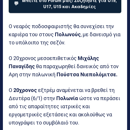
Μπείτε στο Forum μας! Συζητήστε για U19,
💬
U17, U15 και Ακαδημίες
Ο νεαρός ποδοσφαιριστής θα συνεχίσει την
καριέρα του στους
Πολωνούς
, με δανεισμό για
το υπόλοιπο της σεζόν.
Ο 20χρονος μεσοεπιθετικός
Μιχάλης
Παναγίδης
θα παραχωρηθεί δανεικός από τον
Αρη στην πολωνική
Πούστσα
Νιεπολόμιτσε.
Ο
20χρονος
εξτρέμ αναμένεται να βρεθεί τη
Δευτέρα (6/1) στην
Πολωνία
ώστε να περάσει
από τις απαραίτητες ιατρικές και
εργομετρικές εξετάσεις και ακολούθως να
υπογράψει το συμβόλαιό του.