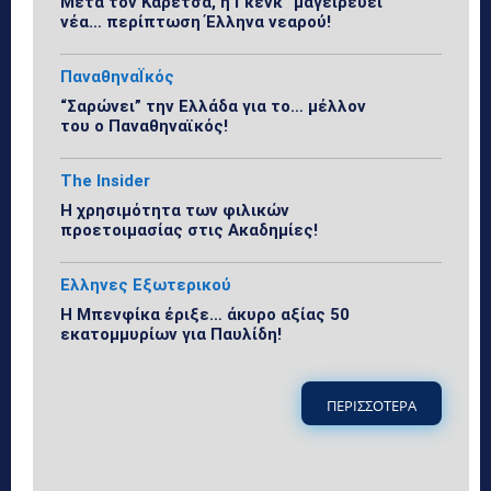
Μετά τον Καρέτσα, η Γκένκ “μαγειρεύει”
νέα… περίπτωση Έλληνα νεαρού!
ΠαναθηναΪκός
“Σαρώνει” την Ελλάδα για το… μέλλον
του ο Παναθηναϊκός!
The Insider
Η χρησιμότητα των φιλικών
προετοιμασίας στις Ακαδημίες!
Ελληνες Εξωτερικού
Η Μπενφίκα έριξε… άκυρο αξίας 50
εκατομμυρίων για Παυλίδη!
ΠΕΡΙΣΣΟΤΕΡΑ