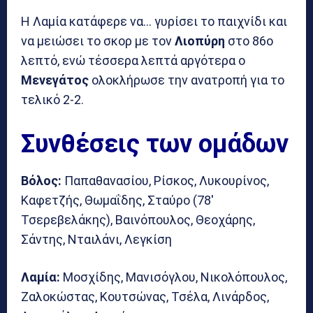
Η Λαμία κατάφερε να… γυρίσει το παιχνίδι και
να μειώσει το σκορ με τον
Λιοπύρη
στο 86ο
λεπτό, ενώ τέσσερα λεπτά αργότερα ο
Μενεγάτος
ολοκλήρωσε την ανατροπή για το
τελικό 2-2.
Συνθέσεις των ομάδων
Βόλος:
Παπαθανασίου, Ρίσκος, Λυκουρίνος,
Καφετζής, Θωμαΐδης, Σταύρο (78′
Τσερεβελάκης), Βαινόπουλος, Θεοχάρης,
Σάντης, Νταιλάνι, Λεγκίση
Λαμία:
Μοσχίδης, Μανισόγλου, Νικολόπουλος,
Ζαλοκώστας, Κουτσώνας, Τσέλα, Λινάρδος,