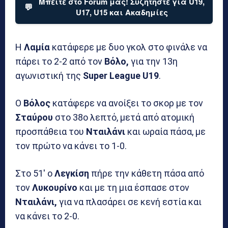
Μπείτε στο Forum μας! Συζητήστε για U19,
💬
U17, U15 και Ακαδημίες
Η
Λαμία
κατάφερε με δυο γκολ στο φινάλε να
πάρει το 2-2 από τον
Βόλο,
για την 13η
αγωνιστική της
Super League U19
.
Ο
Βόλος
κατάφερε να ανοίξει το σκορ με τον
Σταύρου
στο 38ο λεπτό, μετά από ατομική
προσπάθεια του
Νταιλάνι
και ωραία πάσα, με
τον πρώτο να κάνει το 1-0.
Στο 51′ ο
Λεγκίση
πήρε την κάθετη πάσα από
τον
Λυκουρίνο
και με τη μια έσπασε στον
Νταιλάνι,
για να πλασάρει σε κενή εστία και
να κάνει το 2-0.