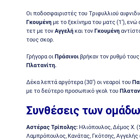
Οι ποδοσφαιριστές του Τριφυλλιού αιφνιδι
Γκουμένη
με το ξεκίνημα του ματς (1′), ενώ 
τετ με τον
Αγγελή
και τον
Γκουμένη
αντίστο
τους σκορ.
Γρήγορα οι
Πράσινοι
βρήκαν τον ρυθμό τους 
Πλατανίτη.
Δέκα λεπτά αργότερα (30′) οι νεαροί του
Πα
με το δεύτερο προσωπικό γκολ του
Πλαταν
Συνθέσεις των ομάδω
Αστέρας Τρίπολης:
Ηλιόπουλος, Δέμος Χ. (5
Λαμπρόπουλος, Κανάτας, Γκότσης, Αγγελής 