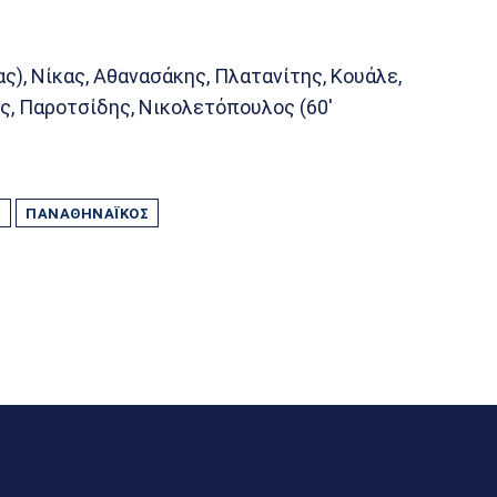
ς), Νίκας, Αθανασάκης, Πλατανίτης, Κουάλε,
ς, Παροτσίδης, Νικολετόπουλος (60′
Σ
ΠΑΝΑΘΗΝΑΪΚΌΣ