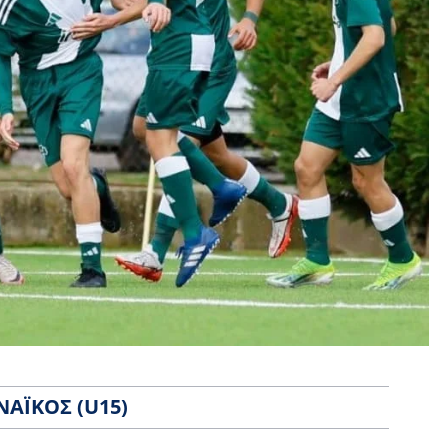
ΝΑΪΚΌΣ (U15)