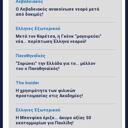
Λεβαδειακός
Ο Λεβαδειακός ανακοίνωσε νεαρό μετά
από δοκιμές!
Ελληνες Εξωτερικού
Μετά τον Καρέτσα, η Γκένκ “μαγειρεύει”
νέα… περίπτωση Έλληνα νεαρού!
ΠαναθηναΪκός
“Σαρώνει” την Ελλάδα για το… μέλλον
του ο Παναθηναϊκός!
The Insider
Η χρησιμότητα των φιλικών
προετοιμασίας στις Ακαδημίες!
Ελληνες Εξωτερικού
Η Μπενφίκα έριξε… άκυρο αξίας 50
εκατομμυρίων για Παυλίδη!