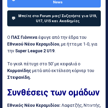
News
Μπείτε στο Forum μας! Συζητήστε για U19,
💬
U17, U15 και Ακαδημίες
Ο
ΠΑΣ Γιάννινα
έφυγε από την έδρα του
Εθνικού Νέου Κεραμιδίου
, με ήττα με 1-0, για
την
Super League 2 U19
.
Το γκολ πέτυχε στο 50’ με κεφαλιά ο
Κυρμανίδης
μετά από εκτέλεση κόρνερ του
Στεφανίδη.
Συνθέσεις των ομάδων
Εθνικός Νέου Κεραμιδίου:
Λαφατζής, Ντιντής,