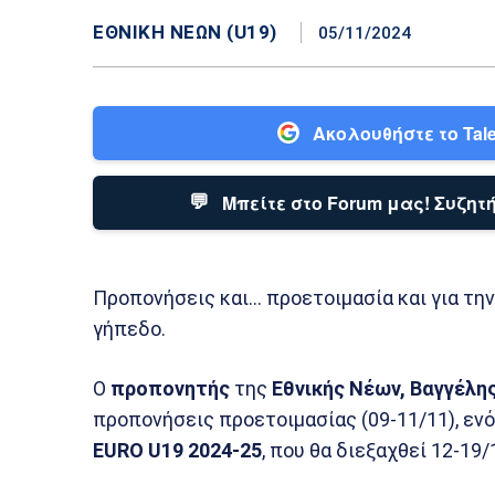
ΕΘΝΙΚΉ ΝΈΩΝ (U19)
05/11/2024
Ακολουθήστε το Tale
💬
Μπείτε στο Forum μας! Συζητή
Προπονήσεις και… προετοιμασία και για τη
γήπεδο.
Ο
προπονητής
της
Εθνικής Νέων,
Βαγγέλη
προπονήσεις προετοιμασίας (09-11/11), εν
EURO U19 2024-25
, που θα διεξαχθεί 12-19