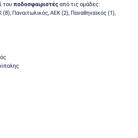
ί του
ποδοσφαιριστές
από τις ομάδες:
(8), Παναιτωλικός, ΑΕΚ (2), Παναθηναϊκός (1),
κός
ρίπολης