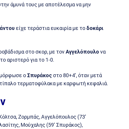
στην άμυνά τους με αποτέλεσμα να μην
άντου
είχε τεράστια ευκαιρία με το
δοκάρι
ροβάδισμα στο σκορ, με τον
Αγγελόπουλο
να
το αριστερό για το 1-0.
ιαμόρφωσε ο
Σπυράκος
στο 80+4′, όταν μετά
ντίπαλο τερματοφύλακα με καρφωτή κεφαλιά.
ν
Κόλτσα, Ζορμπάς, Αγγελόπουλος (73′
βλασίτης, Μούχαλης (59′ Σπυράκος),