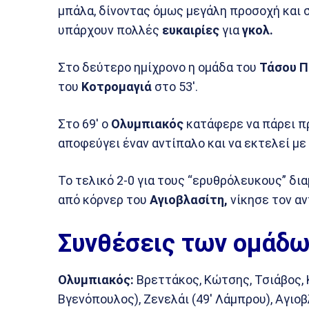
μπάλα, δίνοντας όμως μεγάλη προσοχή και 
υπάρχουν πολλές
ευκαιρίες
για
γκολ.
Στο δεύτερο ημίχρονο η ομάδα του
Τάσου Π
του
Κοτρομαγιά
στο 53′.
Στο 69′ ο
Ολυμπιακός
κατάφερε να πάρει π
αποφεύγει έναν αντίπαλο και να εκτελεί με 
Το τελικό 2-0 για τους “ερυθρόλευκους” δ
από κόρνερ του
Αγιοβλασίτη,
νίκησε τον α
Συνθέσεις των ομάδω
Ολυμπιακός:
Βρεττάκος, Κώτσης, Τσιάβος, 
Βγενόπουλος), Ζενελάι (49′ Λάμπρου), Αγιο