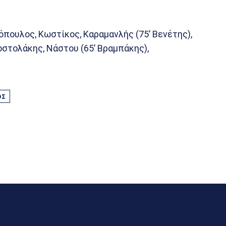
όπουλος, Κωστίκος, Καραμανλής (75’ Βενέτης),
οστολάκης, Νάστου (65’ Βραμπάκης),
ΌΣ