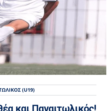
ΤΩΛΙΚΌΣ (U19)
θέα και Παναιτωλικός!