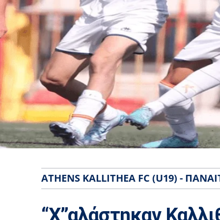
ATHENS KALLITHEA FC (U19) - ΠΑΝΑΙ
“Χ”αλάστηκαν Καλλι