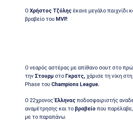
Ο
Χρήστος Τζόλης
έκανε μεγάλο παιχνίδι κ
βραβείο του
MVP.
Ο νεαρός αστέρας με απίθανο σουτ στο πρ
την
Στουρμ
στο
Γκρατς,
χάρισε τη νίκη στ
Phase του
Champions League.
Ο 22χρονος
Έλληνας
ποδοσφαιριστής αναδε
αναμέτρησης και το
βραβείο
που παρέλαβε, 
με το παραπάνω.