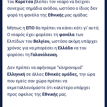
του
Καρέτσα
βλέπει τον νεαρό να δείχνει
συνεχώς σημάδια ανόδου, ωστόσο ο ίδιος δεν
φορά τη φανέλα της
Εθνικής
μας ομάδας.
Μήπως η
ΕΠΟ
θα πρέπει να κάνει κάτι γι’ αυτό;
Ο νεαρός έχει φορέσει τη
φανέλα
των
Ελπίδων του
Βελγίου,
ωστόσο ακόμη υπάρχει
χρόνος για να μπορέσει η
Ελλάδα
να του
φορέσει τη
Γαλανόλευκη.
Δεν πρέπει να αφήνουμε “κληρονομιά”
Ελληνική
σε άλλες
Εθνικές ομάδες,
την ώρα
που εμείς σαν χώρα πρέπει να
εκμεταλλευόμαστε ότι καλύτερο υπάρχει
προς οφελος της
Εθνικής
μας.