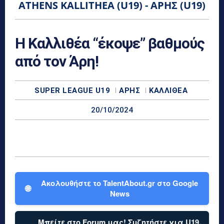
ATHENS KALLITHEA (U19) - ΆΡΗΣ (U19)
Η Καλλιθέα “έκοψε” βαθμούς
από τον Άρη!
SUPER LEAGUE U19
ΆΡΗΣ
ΚΑΛΛΙΘΈΑ
20/10/2024
Ακολουθήστε το TalentAbout.gr στο Google
🌐
News
Μπείτε στο Forum μας! Συζητήστε για U19,