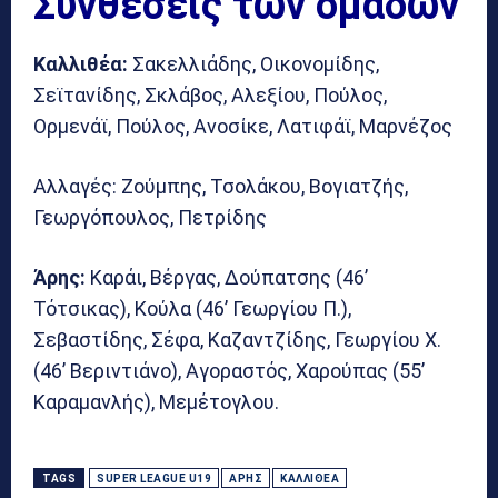
Συνθέσεις των ομάδων
Καλλιθέα:
Σακελλιάδης, Οικονομίδης,
Σεϊτανίδης, Σκλάβος, Αλεξίου, Πούλος,
Ορμενάϊ, Πούλος, Ανοσίκε, Λατιφάϊ, Μαρνέζος
Αλλαγές: Ζούμπης, Τσολάκου, Βογιατζής,
Γεωργόπουλος, Πετρίδης
Άρης:
Καράι, Βέργας, Δούπατσης (46’
Τότσικας), Κούλα (46’ Γεωργίου Π.),
Σεβαστίδης, Σέφα, Καζαντζίδης, Γεωργίου Χ.
(46’ Βεριντιάνο), Αγοραστός, Χαρούπας (55’
Καραμανλής), Μεμέτογλου.
TAGS
SUPER LEAGUE U19
ΆΡΗΣ
ΚΑΛΛΙΘΈΑ