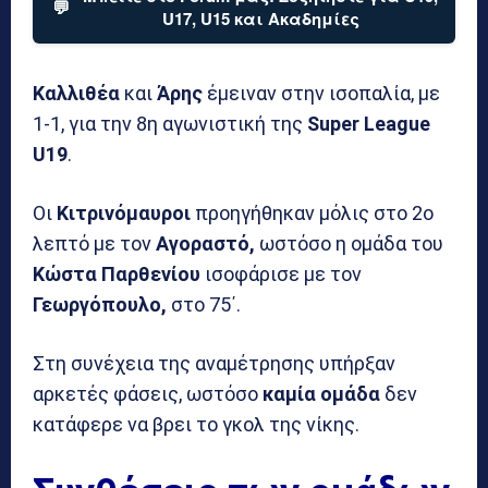
💬
U17, U15 και Ακαδημίες
Καλλιθέα
και
Άρης
έμειναν στην ισοπαλία, με
1-1, για την 8η αγωνιστική της
Super League
U19
.
Οι
Κιτρινόμαυροι
προηγήθηκαν μόλις στο 2ο
λεπτό με τον
Αγοραστό,
ωστόσο η ομάδα του
Κώστα Παρθενίου
ισοφάρισε με τον
Γεωργόπουλο,
στο 75΄.
Στη συνέχεια της αναμέτρησης υπήρξαν
αρκετές φάσεις, ωστόσο
καμία ομάδα
δεν
κατάφερε να βρει το γκολ της νίκης.