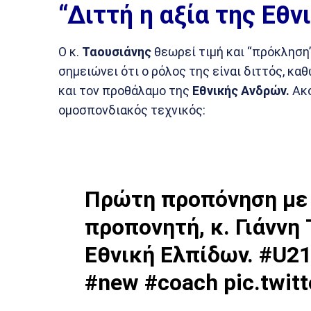
“Διττή η αξία της Εθ
Ο κ.
Ταουσιάνης
θεωρεί τιμή και “πρόκληση
σημειώνει ότι ο ρόλος της είναι διττός, κ
και τον προθάλαμο της
Εθνικής Ανδρών.
Ακο
ομοσπονδιακός τεχνικός:
Πρώτη προπόνηση με 
προπονητή, κ. Γιάννη 
Εθνική Ελπίδων.
#U2
#new
#coach
pic.twi