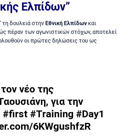
νικής Ελπίδων”
” τη δουλειά στην
Εθνική Ελπίδων
και
αθώς πέραν των αγωνιστικών στόχων, αποτελεί
λουθούν οι πρώτες δηλώσεις του ως
τον νέο της
Ταουσιάνη, για την
1
#first
#Training
#Day1
tter.com/6KWgushfzR