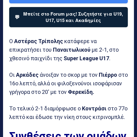
Μπείτε στο Forum μας! Συζητήστε για U19,
💬
U17, U15 και Ακαδημίες
Ο
Αστέρας Τρίπολης
κατάφερε να
επικρατήσει του
Παναιτωλικού
με 2-1, στο
χθεσινό παιχνίδι της
Super League U17
.
Οι
Αρκάδες
άνοιξαν το σκορ με τον
Πιέρρο
στο
16ο λεπτό, αλλά οι φιλοξενούνοι ισοφάρισαν
γρήγορα στο 20′ με τον
Φερεκίδη.
Το τελικό 2-1 διαμόρφωσε ο
Κοντράσι
στο 77ο
λεπτό και έδωσε την νίκη στους κιτρινομπλέ.
Συνθέσεις των ομάδων