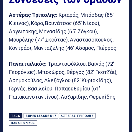
Αστέρας Τρίπολης:
Κριαράς, Μπάσδας (85′
Κίκινας), Κόρο, Βουνάτσος (65′ Νίκου),
Αργειτάκης, Μηνασίδης (65′ Ζόγκου),
Μαυρέλης (77′ Σκούτας), Αναστασόπουλος,
Κοντράσι, Μανταζέλης (46′ Άδαμος, Πιέρρος
Παναιτωλικός:
Τριανταφύλλου, Βαϊνάς (72’
Γκορόγιας), Μποκώρος, Βέργος (82’ Γκοτζάι),
Ασημακούλας, Αλεξόγλου (82’ Κυριακίδης),
Γερνάς, Βασιλείου, Παπαευθυμίου (61’
Παπακωνσταντίνου), Λαζαρίδης, Φερεκίδης
TAGS
SUPER LEAGUE U17
ΑΣΤΈΡΑΣ ΤΡΊΠΟΛΗΣ
ΠΑΝΑΙΤΩΛΙΚΌΣ