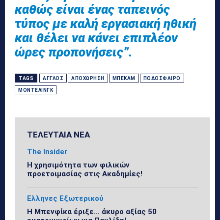
καθώς είναι ένας ταπεινός
τύπος με καλή εργασιακή ηθική
και θέλει να κάνει επιπλέον
ώρες προπονήσεις”.
TAGS
ΆΓΓΛΟΣ
ΑΠΟΧΏΡΗΣΗ
ΜΠΈΚΑΜ
ΠΟΔΌΣΦΑΙΡΟ
ΜΌΝΤΕΛΙΝΓΚ
ΤΕΛΕΥΤΑΙΑ ΝΕΑ
The Insider
Η χρησιμότητα των φιλικών
προετοιμασίας στις Ακαδημίες!
Ελληνες Εξωτερικού
Η Μπενφίκα έριξε… άκυρο αξίας 50