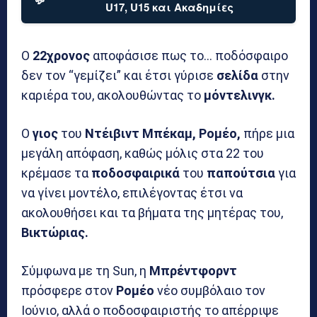
U17, U15 και Ακαδημίες
Ο
22χρονος
αποφάσισε πως το… ποδόσφαιρο
δεν τον “γεμίζει” και έτσι γύρισε
σελίδα
στην
καριέρα του, ακολουθώντας το
μόντελινγκ.
Ο
γιος
του
Ντέιβιντ Μπέκαμ, Ρομέο,
πήρε μια
μεγάλη απόφαση, καθώς μόλις στα 22 του
κρέμασε τα
ποδοσφαιρικά
του
παπούτσια
για
να γίνει μοντέλο, επιλέγοντας έτσι να
ακολουθήσει και τα βήματα της μητέρας του,
Βικτώριας.
Σύμφωνα με τη Sun, η
Μπρέντφορντ
πρόσφερε στον
Ρομέο
νέο συμβόλαιο τον
Ιούνιο, αλλά ο ποδοσφαιριστής το απέρριψε