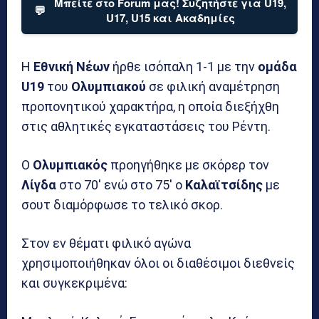
Μπείτε στο Forum μας! Συζητήστε για U19,
💬
U17, U15 και Ακαδημίες
Η
Εθνική Νέων
ήρθε ισόπαλη 1-1 με την
ομάδα
U19
του
Ολυμπιακού
σε φιλική αναμέτρηση
προπονητικού χαρακτήρα, η οποία διεξήχθη
στις αθλητικές εγκαταστάσεις του Ρέντη.
Ο
Ολυμπιακός
προηγήθηκε με σκόρερ τον
Λίγδα
στο 70′ ενώ στο 75′ ο
Καλαϊτσίδης
με
σουτ διαμόρφωσε το τελικό σκορ.
Στον εν θέματι φιλικό αγώνα
χρησιμοποιήθηκαν όλοι οι διαθέσιμοι διεθνείς
και συγκεκριμένα: