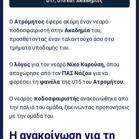
U17, U15 και Ακαδημίες
Ο
Ατρόμητος
έφερε ακόμη έναν νεαρό
ποδοσφαιριστή στην
Ακαδημία
του,
προσθέτοντας έναν ταλαντούχο άσο στα
τμήματα υποδομής του.
Ο
λόγος
για τον νεαρό
Νίκο Καρούση,
όπου
αποχώρησε από τον
ΠΑΣ Νάξου
για να
φορέσει τη
φανέλα
της U15 του
Ατρομήτου.
Ο νεαρός
ποδοσφαιριστής
ανακοινώθηκε από
την παλιά του ομάδα, ξεκινώντας προπονήσεις
με την ομάδα του.
Η ανακοίνωση για τη