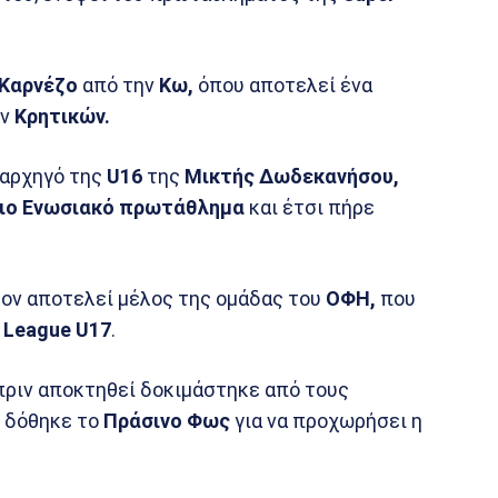
 Καρνέζο
από την
Κω,
όπου αποτελεί ένα
ν
Κρητικών.
 αρχηγό της
U16
της
Μικτής Δωδεκανήσου,
ιο Ενωσιακό πρωτάθλημα
και έτσι πήρε
έον αποτελεί μέλος της ομάδας του
ΟΦΗ,
που
 League U17
.
πριν αποκτηθεί δοκιμάστηκε από τους
 δόθηκε το
Πράσινο Φως
για να προχωρήσει η