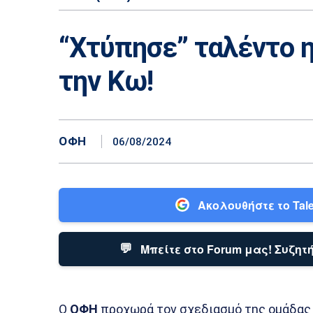
“Xτύπησε” ταλέντο 
την Κω!
ΟΦΗ
06/08/2024
Ακολουθήστε το Tale
💬
Μπείτε στο Forum μας! Συζητή
Ο
ΟΦΗ
προχωρά τον σχεδιασμό της ομάδας 