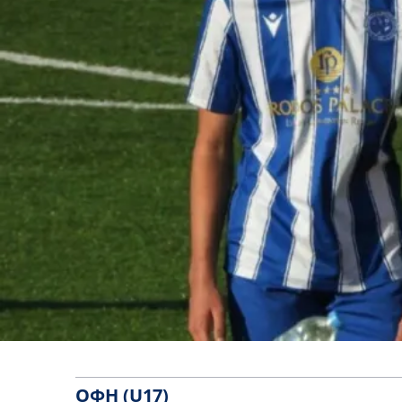
ΟΦΗ (U17)