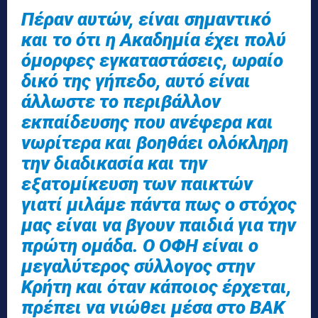
Πέραν αυτών, είναι σημαντικό
και το ότι η Ακαδημία έχει πολύ
όμορφες εγκαταστάσεις, ωραίο
δικό της γήπεδο, αυτό είναι
άλλωστε το περιβάλλον
εκπαίδευσης που ανέφερα και
νωρίτερα και βοηθάει ολόκληρη
την διαδικασία και την
εξατομίκευση των παικτών
γιατί μιλάμε πάντα πως ο στόχος
μας είναι να βγουν παιδιά για την
πρώτη ομάδα. Ο ΟΦΗ είναι ο
μεγαλύτερος σύλλογος στην
Κρήτη και όταν κάποιος έρχεται,
πρέπει να νιώθει μέσα στο ΒΑΚ