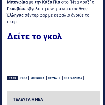
Μπενφίκα
με την
Κάζα
Πία
στο “Ντα Λουζ” ο
Γκουβέια
έβγαλε τη σέντρα και ο διεθνής
Έλληνας
σέντερ φορ με κεφαλιά άνοιξε το
σκορ.
Δείτε το γκολ
TAGS
ΓΚΟΛ
ΜΠΕΝΦΊΚΑ
ΠΑΥΛΊΔΗΣ
ΠΡΩΤΆΘΛΗΜΑ
ΤΕΛΕΥΤΑΙΑ ΝΕΑ