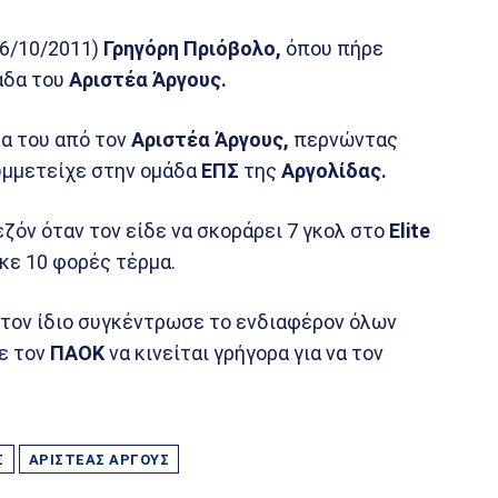
06/10/2011)
Γρηγόρη Πριόβολο,
όπου πήρε
άδα του
Αριστέα Άργους.
ρα του από τον
Αριστέα Άργους,
περνώντας
μμετείχε στην ομάδα
ΕΠΣ
της
Αργολίδας.
ζόν όταν τον είδε να σκοράρει 7 γκολ στο
Elite
ήκε 10 φορές τέρμα.
 τον ίδιο συγκέντρωσε το ενδιαφέρον όλων
ε τον
ΠΑΟΚ
να κινείται γρήγορα για να τον
Σ
ΑΡΙΣΤΈΑΣ ΆΡΓΟΥΣ