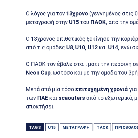
Ο λόγος για τον
13χρονο
(γεννημένος στις 
μεταγραφή στην
U15
του
ΠΑΟΚ,
από την ομ
Ο 13χρονος επιθετικός ξεκίνησε την καριέ
από τις ομάδες
U8
,
U10, U12
και
U14,
ενώ συ
Ο ΠΑΟΚ τον έβαλε στο… μάτι την περσινή σε
Neon Cup
, ωστόσο και με την ομάδα του βρ
Μετά από μία τόσο
επιτυχημένη χρονιά
για
των
ΠΑΕ
και
scaouters
από το εξωτερικό, μ
αποκτήσει.
TAGS
U15
ΜΕΤΑΓΡΑΦΉ
ΠΑΟΚ
ΠΡΙΌΒΟΛΟ