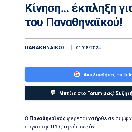
Κίνηση… έκπληξη για
του Παναθηναϊκού!
ΠΑΝΑΘΗΝΑΪΚΌΣ
01/08/2024
Ακολουθήστε το Tale
💬
Μπείτε στο Forum μας! Συζητή
Ο
Παναθηναϊκός
φέρεται να ήρθε σε συμφω
πάγκο της
U17,
τη νέα σεζόν.