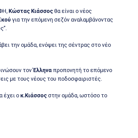
ΟΦΗ,
Κώστας Κιάσσος
θα είναι ο νέος
ϊκού
για την επόμενη σεζόν αναλαμβάνοντας
ς”.
βει την ομάδα, ενόψει της σέντρας στο νέο
οινώσουν τον
Έλληνα
προπονητή το επόμενο
εις με τους νέους του ποδοσφαιριστές.
α έχει ο
κ.Κιάσσος
στην ομάδα, ωστόσο το