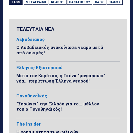
TAGS
ΜΕΤΑΓΡΑΦΉ
ΝΕΑΡΌΣ
ΠΑΝΑΓΙΏΤΟΥ
ΠΑΟΚ
ΠΆΦΟΣ
ΤΕΛΕΥΤΑΙΑ ΝΕΑ
Λεβαδειακός
Ο Λεβαδειακός ανακοίνωσε νεαρό μετά
από δοκιμές!
Ελληνες Εξωτερικού
Μετά τον Καρέτσα, η Γκένκ “μαγειρεύει”
νέα… περίπτωση Έλληνα νεαρού!
ΠαναθηναΪκός
“Σαρώνει” την Ελλάδα για το… μέλλον
του ο Παναθηναϊκός!
The Insider
Η χρησιμότητα των φιλικών