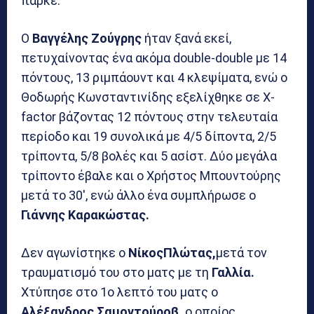
παρκέ.
Ο
Βαγγέλης Ζούγρης
ήταν ξανά εκεί,
πετυχαίνοντας ένα ακόμα double-double με 14
πόντους, 13 ριμπάουντ και 4 κλεψίματα, ενώ ο
Θοδωρής Κωνσταντινίδης εξελίχθηκε σε X-
factor βάζοντας 12 πόντους στην τελευταία
περίοδο και 19 συνολικά με 4/5 δίποντα, 2/5
τρίποντα, 5/8 βολές και 5 ασίστ. Δύο μεγάλα
τρίποντο έβαλε και ο Χρήστος Μπουντούρης
μετά το 30′, ενώ άλλο ένα συμπλήρωσε ο
Γιάννης Καρακώστας.
Δεν αγωνίστηκε ο
ΝίκοςΠλώτας,
μετά τον
τραυματισμό του στο ματς με τη
Γαλλία.
Χτύπησε στο 1ο λεπτό του ματς ο
Αλέξανδρος Σαμοντούροβ,
ο οποίος