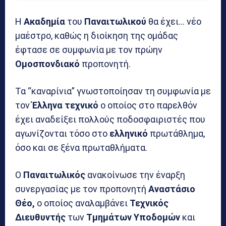
Η
Ακαδημία
του
Παναιτωλικού
θα έχει… νέο
μαέστρο, καθώς η διοίκηση της ομάδας
έφτασε σε συμφωνία με τον πρώην
Ομοσπονδιακό
προπονητή.
Τα “καναρίνια” γνωστοποίησαν τη συμφωνία με
τον
Έλληνα τεχνικό
ο οποίος στο παρελθόν
έχει αναδείξει πολλούς ποδοσφαιριστές που
αγωνίζονται τόσο στο
ελληνικό
πρωτάθλημα,
όσο και σε ξένα πρωταθλήματα.
Ο
Παναιτωλικός
ανακοίνωσε την έναρξη
συνεργασίας με τον προπονητή
Αναστάσιο
Θέο,
ο οποίος αναλαμβάνει
Τεχνικός
Διευθυντής
των
Τμημάτων Υποδομών
και