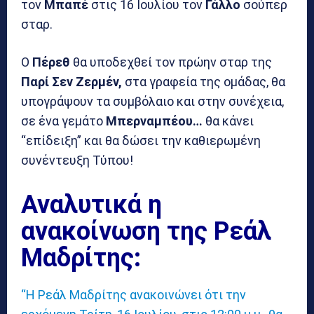
τον
Μπαπέ
στις 16 Ιουλίου τον
Γάλλο
σούπερ
σταρ.
Ο
Πέρεθ
θα υποδεχθεί τον πρώην σταρ της
Παρί Σεν Ζερμέν,
στα γραφεία της ομάδας, θα
υπογράψουν τα συμβόλαιο και στην συνέχεια,
σε ένα γεμάτο
Μπερναμπέου…
θα κάνει
“επίδειξη” και θα δώσει την καθιερωμένη
συνέντευξη Τύπου!
Αναλυτικά η
ανακοίνωση της Ρεάλ
Μαδρίτης:
“Η Ρεάλ Μαδρίτης ανακοινώνει ότι την