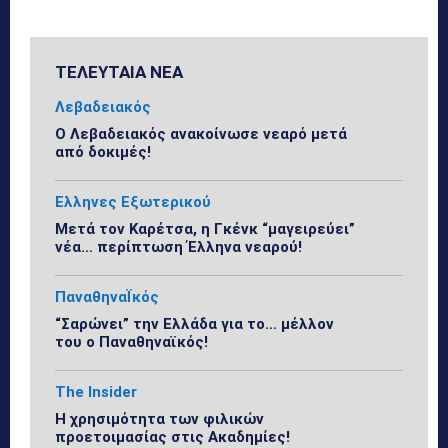
ΤΕΛΕΥΤΑΙΑ ΝΕΑ
Λεβαδειακός
Ο Λεβαδειακός ανακοίνωσε νεαρό μετά
από δοκιμές!
Ελληνες Εξωτερικού
Μετά τον Καρέτσα, η Γκένκ “μαγειρεύει”
νέα… περίπτωση Έλληνα νεαρού!
ΠαναθηναΪκός
“Σαρώνει” την Ελλάδα για το… μέλλον
του ο Παναθηναϊκός!
The Insider
Η χρησιμότητα των φιλικών
προετοιμασίας στις Ακαδημίες!