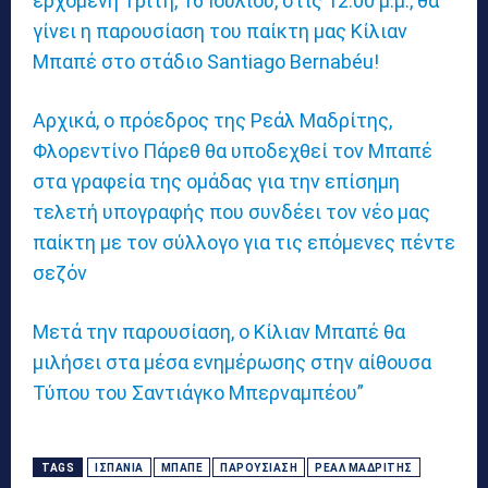
ερχόμενη Τρίτη, 16 Ιουλίου, στις 12:00 μ.μ., θα
γίνει η παρουσίαση του παίκτη μας Κίλιαν
Μπαπέ στο στάδιο Santiago Bernabéu!
Αρχικά, ο πρόεδρος της Ρεάλ Μαδρίτης,
Φλορεντίνο Πάρεθ θα υποδεχθεί τον Μπαπέ
στα γραφεία της ομάδας για την επίσημη
τελετή υπογραφής που συνδέει τον νέο μας
παίκτη με τον σύλλογο για τις επόμενες πέντε
σεζόν
Μετά την παρουσίαση, ο Κίλιαν Μπαπέ θα
μιλήσει στα μέσα ενημέρωσης στην αίθουσα
Τύπου του Σαντιάγκο Μπερναμπέου”
TAGS
ΙΣΠΑΝΊΑ
ΜΠΑΠΈ
ΠΑΡΟΥΣΊΑΣΗ
ΡΕΆΛ ΜΑΔΡΊΤΗΣ