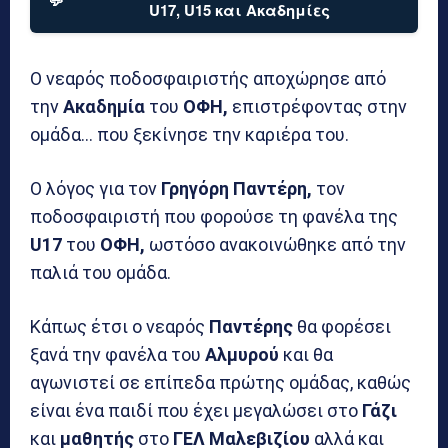
U17, U15 και Ακαδημίες
Ο νεαρός ποδοσφαιριστής αποχώρησε από
την
Ακαδημία
του
ΟΦΗ,
επιστρέφοντας στην
ομάδα… που ξεκίνησε την καριέρα του.
Ο λόγος για τον
Γρηγόρη Παντέρη,
τον
ποδοσφαιριστή που φορούσε τη φανέλα της
U17
του
ΟΦΗ,
ωστόσο ανακοινώθηκε από την
παλιά του ομάδα.
Κάπως έτσι ο νεαρός
Παντέρης
θα φορέσει
ξανά την φανέλα του
Αλμυρού
και θα
αγωνιστεί σε επίπεδα πρώτης ομάδας, καθώς
είναι ένα παιδί που έχει μεγαλώσει στο
Γάζι
και
μαθητής
στο
ΓΕΛ
Μαλεβιζίου
αλλά και