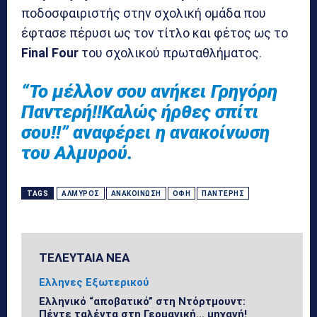
ποδοσφαιριστής στην σχολική ομάδα που
έφτασε πέρυσι ως τον τίτλο και φέτος ως το
Final Four
του σχολικού πρωταθλήματος.
“Το μέλλον σου ανήκει Γρηγόρη
Παντερή!!Καλώς ήρθες σπίτι
σου!!” αναφέρει η ανακοίνωση
του Αλμυρού.
TAGS
ΑΛΜΥΡΌΣ
ΑΝΑΚΟΊΝΩΣΗ
ΟΦΗ
ΠΑΝΤΈΡΗΣ
ΤΕΛΕΥΤΑΙΑ ΝΕΑ
Ελληνες Εξωτερικού
Ελληνικό “αποβατικό” στη Ντόρτμουντ:
Πέντε ταλέντα στη Γερμανική… μηχανή!