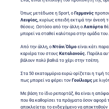
Όπως μετέδωσε η Sport, ο
Γερμανός
προπον
Λειψίας,
κυρίως επειδή εκτιμά την άνεσή τ
θέσεις. Ωστόσο από την άλλη ο
Λαπόρτα
θέ
μπορεί να σταθεί καλύτερα στην ομάδα του.
Από την άλλη, ο
Ντάνι Όλμο
είναι κάτι παρα
καριέρα του στους
Καταλανούς.
Παρόλα αυτ
βάλουν πολύ βαθιά το χέρι στην τσέπη.
Στα 50 εκατομμύρια ευρώ ορίζεται η τιμή τ
πως μπορεί να φέρει τον
Γουίλιαμς
με λιγό
Με βάση το ίδιο ρεπορτάζ, θα είναι η απόφ
που θα καθορίσει τα πράγματα όσον αφορά τ
αποκλείεται το ενδεχόμενο να αποκτηθούν κ