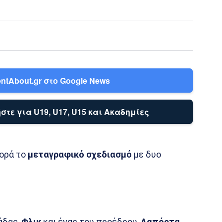
ntAbout.gr στο Google News
στε για U19, U17, U15 και Ακαδημίες
φορά το
μεταγραφικό σχεδιασμό
με δυο
άδας,
Φλικ
και ένας του προέδρου,
Λαπόρτα.