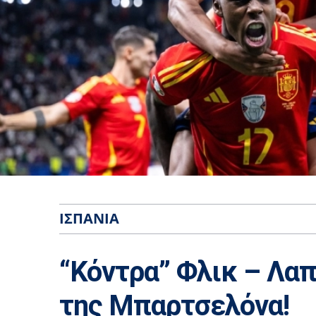
ΙΣΠΑΝΊΑ
“Κόντρα” Φλικ – Λα
της Μπαρτσελόνα!