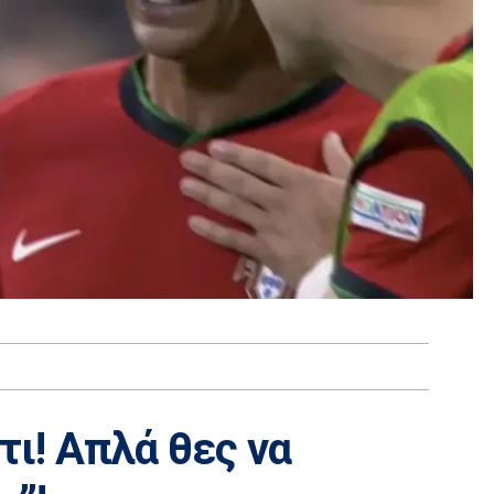
τι! Απλά θες να