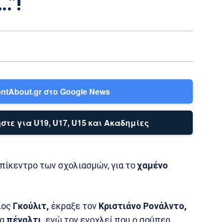
…”!
ntAbout.gr στο Google News
στε για U19, U17, U15 και Ακαδημίες
πίκεντρο των σχολιασμών, για το
χαμένο
ίος
Γκούλιτ,
έκραξε τον
Κριστιάνο
Ρονάλντο,
να
πέναλτι,
ενώ τον ενοχλεί που ο σούπερ