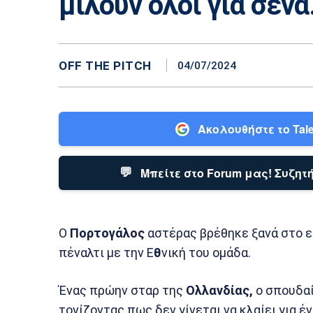
μιλούν όλοι για σένα
OFF THE PITCH
04/07/2024
Ακολουθήστε το Tale
💬
Μπείτε στο Forum μας! Συζητή
Ο
Πορτογάλος
αστέρας βρέθηκε ξανά στο ε
πέναλτι με την Ε
θ
νική του ομάδα.
Ένας πρώην σταρ της
Ολλανδίας,
ο σπουδα
τονίζοντας πως δεν γίνεται να κλαίει για έ