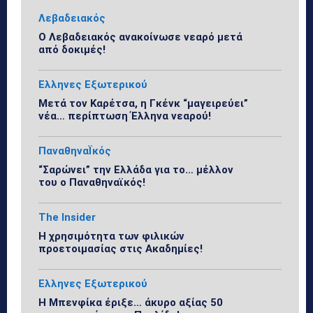
Λεβαδειακός
Ο Λεβαδειακός ανακοίνωσε νεαρό μετά
από δοκιμές!
Ελληνες Εξωτερικού
Μετά τον Καρέτσα, η Γκένκ “μαγειρεύει”
νέα… περίπτωση Έλληνα νεαρού!
ΠαναθηναΪκός
“Σαρώνει” την Ελλάδα για το… μέλλον
του ο Παναθηναϊκός!
The Insider
Η χρησιμότητα των φιλικών
προετοιμασίας στις Ακαδημίες!
Ελληνες Εξωτερικού
Η Μπενφίκα έριξε… άκυρο αξίας 50