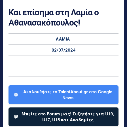
Και επίσημα στη Λαμία ο
Αθανασακόπουλος!
ΛΑΜΊΑ
02/07/2024
Ακολουθήστε το TalentAbout.gr στο Google
🌐
News
Μπείτε στο Forum μας! Συζητήστε για U19,
💬
U17, U15 και Ακαδημίες