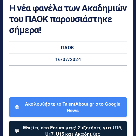
Η νέα φανέλα των Ακαδημιών
του ΠΑΟΚ παρουσιάστηκε
σήμερα!
ΠΑΟΚ
16/07/2024
Ακολουθήστε το TalentAbout.gr στο Google
🌐
News
Μπείτε στο Forum μας! Συζητήστε για U19,
💬
U17, U15 και Ακαδημίες