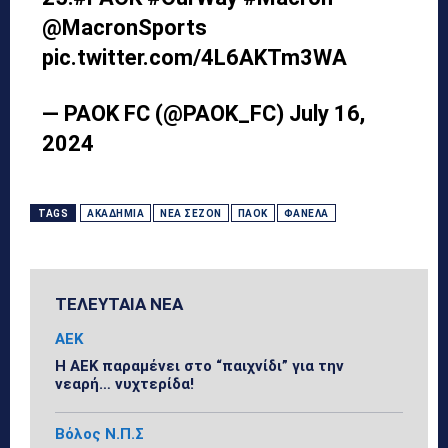
@MacronSports
pic.twitter.com/4L6AKTm3WA
— PAOK FC (@PAOK_FC)
July 16,
2024
TAGS
ΑΚΑΔΗΜΊΑ
ΝΈΑ ΣΕΖΌΝ
ΠΑΟΚ
ΦΑΝΈΛΑ
ΤΕΛΕΥΤΑΙΑ ΝΕΑ
ΑΕΚ
Η ΑΕΚ παραμένει στο “παιχνίδι” για την
νεαρή… νυχτερίδα!
Βόλος Ν.Π.Σ