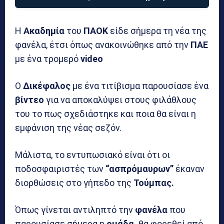
Η
Ακαδημία
του
ΠΑΟΚ
είδε σήμερα τη νέα της
φανέλα, έτσι όπως ανακοινώθηκε από την
ΠΑΕ
με ένα τρομερό
video
Ο
Δικέφαλος
με ένα τιτίβισμα παρουσίασε ένα
βίντεο
για να αποκαλύψει στους φιλάθλους
του το πως σχεδιάστηκε και ποια θα είναι η
εμφάνιση της νέας σεζόν.
Μάλιστα, το εντυπωσιακό είναι ότι οι
ποδοσφαιριστές των
“ασπρόμαυρων”
έκαναν
διορθώσεις στο γήπεδο της
Τούμπας.
Όπως γίνεται αντιληπτό την
φανέλα
που
παρουσίασε σήμερα η
ομάδα,
θα φορεθεί από