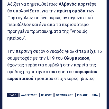
Αξίζει να σημειωθεί πως
Αλβανός
πορτιέρε
θα υπολογίζεται για την
πρώτη ομάδα
των
Πορτογάλων, σε ένα άκρως ανταγωνιστικό
περιβάλλον και ένα από τα περισσότερο
προηγμένα πρωταθλήματα της “γηραιάς
ηπείρου”.
Την περσινή σεζόν ο νεαρός γκολκίπερ είχε 15
συμμετοχές με την
U19
του
Ολυμπιακού,
έχοντας τεράστια συμβολή στην πορεία της
ομάδας μέχρι την κατάκτηση του
κορυφαίου
ευρωπαϊκού
τροπαίου στις νεαρές ηλικίες.
TAGS
ΔΑΝΕΙΣΜΌΣ
ΝΕΑΡΌΣ
ΟΛΥΜΠΙΑΚΌΣ
ΡΊΟ ΆΒΕ
ΣΊΝΑ