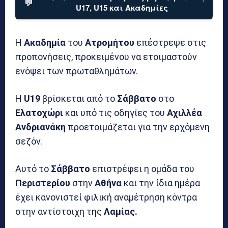
💬
U17, U15 και Ακαδημίες
Η
Ακαδημία
του
Ατρομήτου
επέστρεψε στις
προπονήσεις, προκειμένου να ετοιμαστούν
ενόψει των πρωταθλημάτων.
Η
U19
βρίσκεται από το
Σάββατο
στο
Ελατοχώρι
και υπό τις οδηγίες του
Αχιλλέα
Ανδριανάκη
προετοιμάζεται για την ερχόμενη
σεζόν.
Αυτό το
Σάββατο
επιστρέφει η ομάδα του
Περιστερίου
στην
Αθήνα
και την ίδια ημέρα
έχει κανονιστεί φιλική αναμέτρηση κόντρα
στην αντίστοιχη της
Λαμίας.