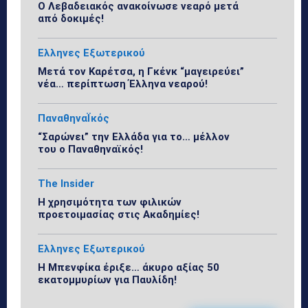
Ο Λεβαδειακός ανακοίνωσε νεαρό μετά
από δοκιμές!
Ελληνες Εξωτερικού
Μετά τον Καρέτσα, η Γκένκ “μαγειρεύει”
νέα… περίπτωση Έλληνα νεαρού!
ΠαναθηναΪκός
“Σαρώνει” την Ελλάδα για το… μέλλον
του ο Παναθηναϊκός!
The Insider
Η χρησιμότητα των φιλικών
προετοιμασίας στις Ακαδημίες!
Ελληνες Εξωτερικού
Η Μπενφίκα έριξε… άκυρο αξίας 50
εκατομμυρίων για Παυλίδη!