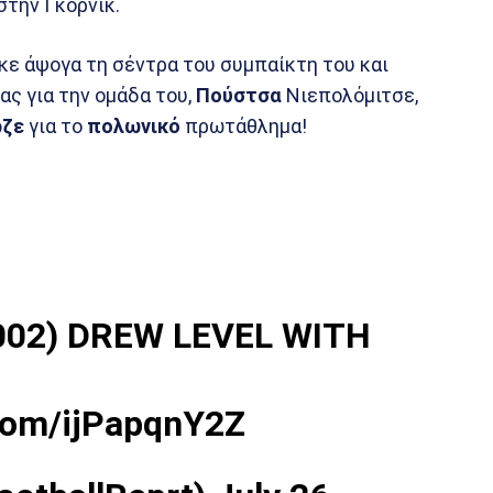
στην Γκόρνικ.
ε άψογα τη σέντρα του συμπαίκτη του και
ας για την ομάδα του,
Πούστσα
Νιεπολόμιτσε,
ρζε
για το
πολωνικό
πρωτάθλημα!
002) DREW LEVEL WITH
.com/ijPapqnY2Z