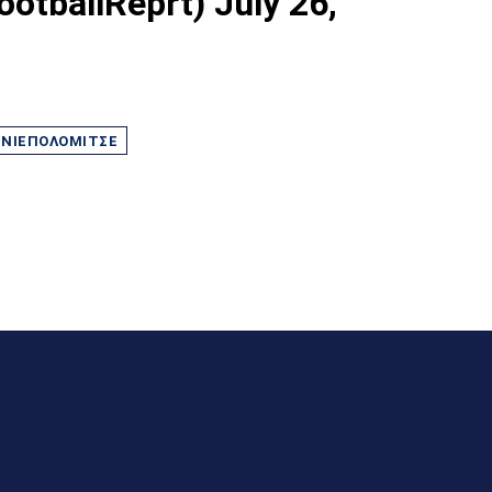
ootballReprt)
July 26,
 ΝΙΕΠΟΛΌΜΙΤΣΕ