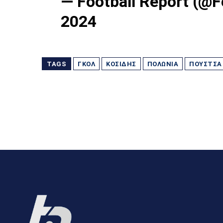
— Football Report (@F
2024
TAGS
ΓΚΟΛ
ΚΟΣΊΔΗΣ
ΠΟΛΩΝΊΑ
ΠΟΎΣΤΣΑ